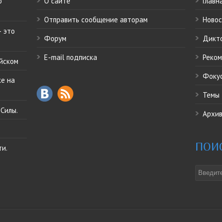
о
О сайте
Главн
Отправить сообщение авторам
Ново
 это
Форум
Дикт
E-mail подписка
Реко
ийском
Фоку
ке на
Темы
Силы.
Архив
ПОИ
ти.