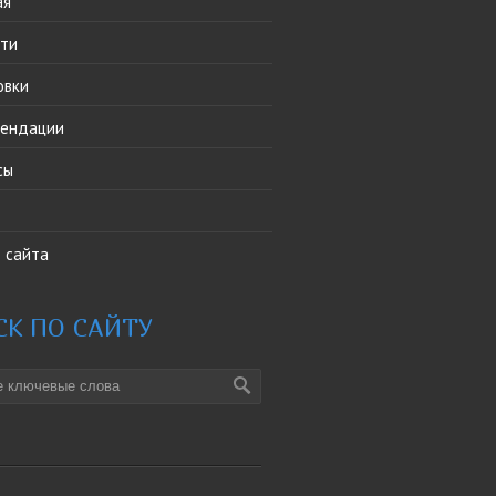
ая
сти
овки
мендации
сы
 сайта
СК ПО САЙТУ