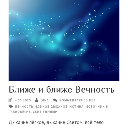
Ближе и ближе Вечность
4.05.2015
DINA
КОММЕНТАРИЕВ НЕТ
ВЕЧНОСТЬ
,
ЕДИНОЕ ДЫХАНИЕ
,
ИСТИНА
,
ИСТОЧНИК И
РАВНОВЕСИЕ
,
СВЕТ ЕДИНЫЙ
Дыхание лёгкое, дыхание Светом, всё тело