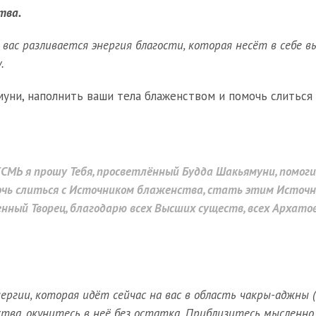
тва.
вас разливается энергия благости, которая несёт в себе в
.
ни, наполнить ваши тела блаженством и помочь слиться 
 ЕСМЬ я прошу Тебя, просветлённый Будда Шакьямуни, помог
очь слиться с
Источником блаженства
, стать этим Источн
енный Творец, благодарю всех Высших существ, всех Архато
ергии, которая идёт сейчас на вас в область чакры-аджны (
тва, окунитесь в неё без остатка. Приблизитесь мысленно