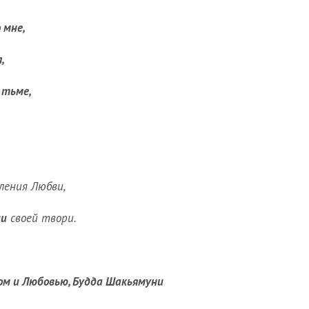
 мне,
,
 тьме,
ления Любви,
ши
своей твори.
ом и Любовью, Будда Шакьямуни