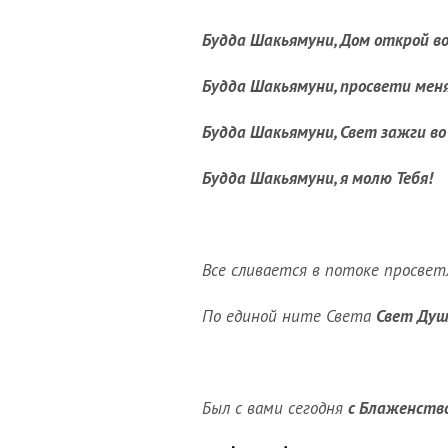
Будда Шакьямуни, Дом открой во
Будда Шакьямуни, просвети меня
Будда Шакьямуни, Свет зажги во
Будда Шакьямуни, я молю Тебя!
Все сливается в потоке просвет
По единой ните Света
Свет Ду
Был с вами сегодня
с Блаженств