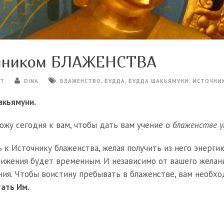
очником БЛАЖЕНСТВА
ЕТ
DINA
БЛАЖЕНСТВО
,
БУДДА
,
БУДДА ШАКЬЯМУНИ
,
ИСТОЧНИК
акьямуни.
жу сегодня к вам, чтобы дать вам учение о
блаженстве у
ь
к Источнику блаженства, желая получить из него энергию
лижения будет временным. И независимо от вашего желан
ния. Чтобы воистину пребывать в блаженстве, вам необх
ать Им.