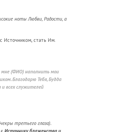
ысокие ноты Любви, Радости, а
с Источником, стать Им.
и мне (ФИО) наполнить мои
иком. Благодарю Тебя, Будда
в и всех служителей
чекры третьего глаза).
 к
Источнику блаженства и