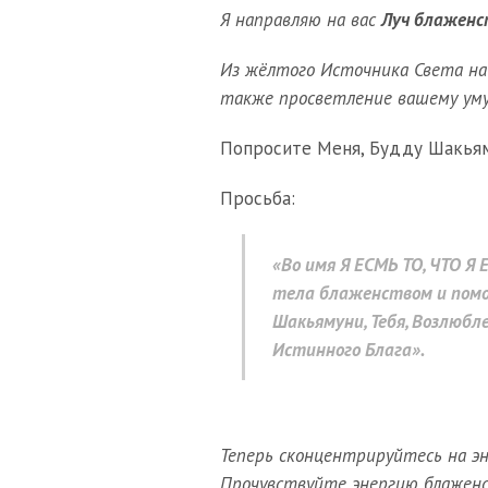
Я направляю на вас
Луч блаженс
Из жёлтого Источника Света на 
также просветление вашему уму
Попросите Меня, Будду Шакьяму
Просьба:
«Во имя Я ЕСМЬ ТО, ЧТО Я
тела
блаженством
и пом
Шакьямуни, Тебя, Возлюбл
Истинного Блага».
Теперь сконцентрируйтесь на эн
Прочувствуйте энергию блаженс