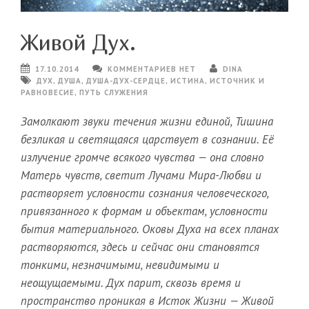
Живой Дух.
17.10.2014
КОММЕНТАРИЕВ НЕТ
DINA
ДУХ
,
ДУША
,
ДУША-ДУХ-СЕРДЦЕ
,
ИСТИНА
,
ИСТОЧНИК И
РАВНОВЕСИЕ
,
ПУТЬ СЛУЖЕНИЯ
Замолкают звуки течения жизни единой, Тишина
безликая и светящаяся царствует в сознании. Её
излучение громче всякого чувства — она словно
Матерь чувств, светит Лучами Мира-Любви и
растворяет условности сознания человеческого,
привязанного к формам и объектам, условности
бытия материального. Оковы Духа на всех планах
растворяются, здесь и сейчас они становятся
тонкими, незначимыми, невидимыми и
неощущаемыми. Дух парит, сквозь время и
пространство проникая в Исток Жизни — Живой