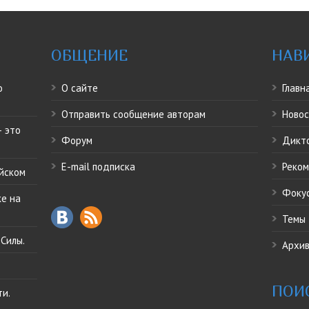
ОБЩЕНИЕ
НАВ
о
О сайте
Главн
Отправить сообщение авторам
Ново
 это
Форум
Дикт
E-mail подписка
Реко
ийском
Фоку
ке на
Темы
Силы.
Архив
ПОИ
ти.