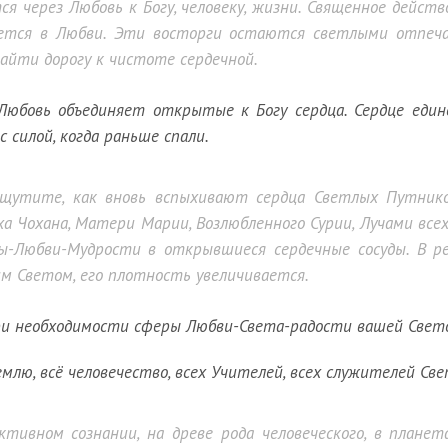
я через Любовь к Богу, человеку, жизни. Священное действ
ается в Любви. Эти восторги остаются светлыми отпеча
айти дорогу к чистоте сердечной.
юбовь объединяет открытые к Богу сердца. Сердце един
с силой, когда раньше спали.
Ощутите, как вновь вспыхивают сердца Светлых Путнико
а Чохана, Матери Марии, Возлюбленного Сурии, Лучами вс
ы-Любви-Мудрости в открывшиеся сердечные сосуды. В р
м Светом, его плотность увеличивается.
ри необходимости сферы Любви-Света-радости вашей Свето
млю, всё человечество, всех Учителей, всех служителей Све
тивном сознании, на древе рода человеческого, в планет