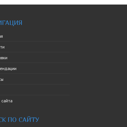
ИГАЦИЯ
ая
сти
овки
мендации
сы
 сайта
СК ПО САЙТУ