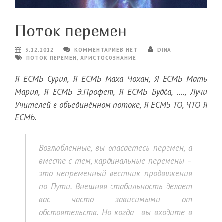
Поток перемен
3.12.2012
КОММЕНТАРИЕВ НЕТ
DINA
ПОТОК ПЕРЕМЕН
,
ХРИСТОСОЗНАНИЕ
Я ЕСМЬ Сурия, Я ЕСМЬ Маха Чохан, Я ЕСМЬ Мать
Мария, Я ЕСМЬ Э.Профет, Я ЕСМЬ Будда, …., Лучи
Учителей в объединённом потоке, Я ЕСМЬ ТО, ЧТО Я
ЕСМЬ.
Возлюбленные, вы опасаетесь перемен, а
вместе с тем, кардинальные перемены –
это непременный вестник продвижения
по Пути. Внешняя стабильность делает
вас часто зависимыми от
обстоятельств. Но когда вы входите в