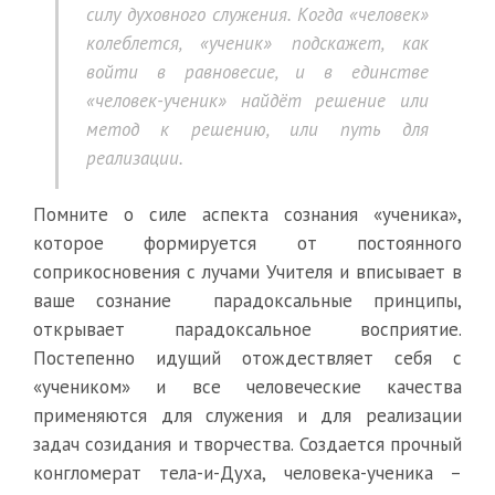
силу духовного служения. Когда «человек»
колеблется, «ученик» подскажет, как
войти в равновесие, и в единстве
«человек-ученик» найдёт решение или
метод к решению, или путь для
реализации.
Помните о силе аспекта сознания «ученика»,
которое формируется от постоянного
соприкосновения с лучами Учителя и вписывает в
ваше сознание парадоксальные принципы,
открывает парадоксальное восприятие.
Постепенно идущий отождествляет себя с
«учеником» и все человеческие качества
применяются для служения и для реализации
задач созидания и творчества. Создается прочный
конгломерат тела-и-Духа, человека-ученика –